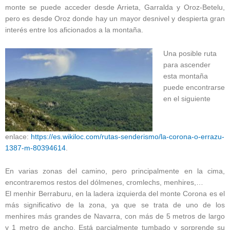
monte se puede acceder desde Arrieta, Garralda y Oroz-Betelu,
pero es desde Oroz donde hay un mayor desnivel y despierta gran
interés entre los aficionados a la montaña.
Una posible ruta
para ascender
esta montaña
puede encontrarse
en el siguiente
enlace:
https://es.wikiloc.com/rutas-senderismo/la-corona-o-errazu-
1387-m-80394614
.
En varias zonas del camino, pero principalmente en la cima,
encontraremos restos del dólmenes, cromlechs, menhires,…
El menhir Berraburu, en la ladera izquierda del monte Corona es el
más significativo de la zona, ya que se trata de uno de los
menhires más grandes de Navarra, con más de 5 metros de largo
y 1 metro de ancho. Está parcialmente tumbado y sorprende su