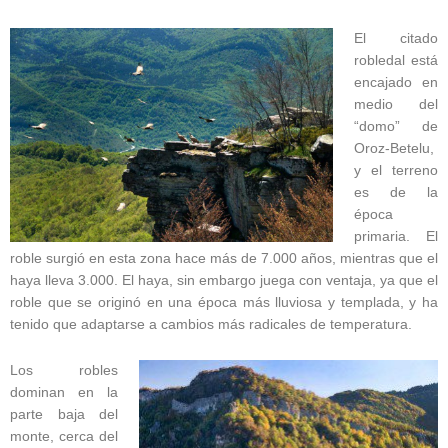
El citado
robledal está
encajado en
medio del
“domo” de
Oroz-Betelu,
y el terreno
es de la
época
primaria. El
roble surgió en esta zona hace más de 7.000 años, mientras que el
haya lleva 3.000. El haya, sin embargo juega con ventaja, ya que el
roble que se originó en una época más lluviosa y templada, y ha
tenido que adaptarse a cambios más radicales de temperatura.
Los robles
dominan en la
parte baja del
monte, cerca del